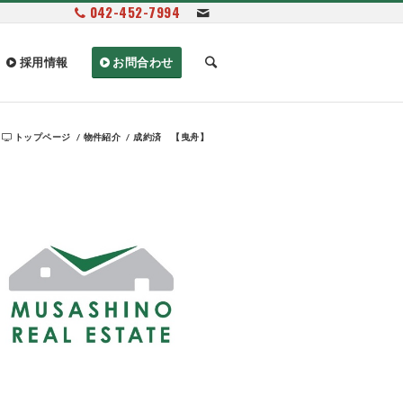
042-452-7994
採用情報
お問合わせ
トップページ
/
物件紹介
/
成約済 【曳舟】