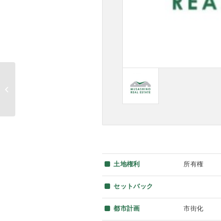
成約済 【堀切菖蒲
園】
土地権利
所有権
セットバック
都市計画
市街化