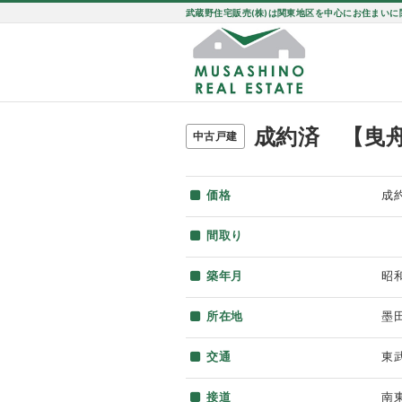
武蔵野住宅販売(株)は関東地区を中心にお住まい
成約済 【曳
中古戸建
価格
成
間取り
築年月
昭
所在地
墨
交通
東
接道
南