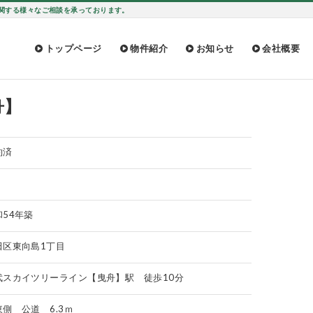
に関する様々なご相談を承っております。
トップページ
物件紹介
お知らせ
会社概要
舟】
約済
和54年築
田区東向島1丁目
武スカイツリーライン【曳舟】駅 徒歩10分
東側 公道 6.3ｍ