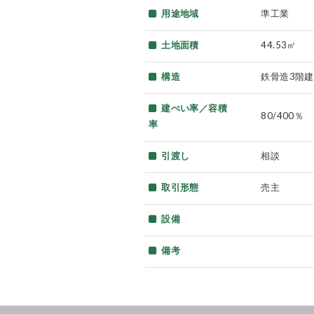
用途地域
準工業
土地面積
44.53㎡
構造
鉄骨造3階建
建ぺい率／容積
80/400％
率
引渡し
相談
取引形態
売主
設備
備考