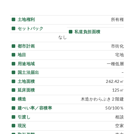
土地権利
所有権
セットバック
私道負担面積
なし
都市計画
市街化
地目
宅地
用途地域
一種低層
国土法届出
–
土地面積
262.42㎡
延床面積
125㎡
構造
木造かわらぶき２階建
建ぺい率／容積率
50/100％
引渡し
相談
現況
空家