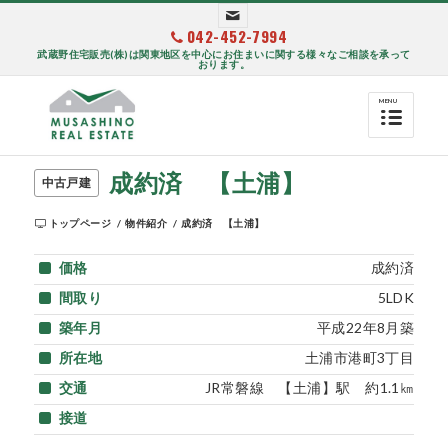
042-452-7994
武蔵野住宅販売(株)は関東地区を中心にお住まいに関する様々なご相談を承って
おります。
成約済 【土浦】
中古戸建
トップページ
/
物件紹介
/
成約済 【土浦】
価格
成約済
間取り
5LDK
築年月
平成22年8月築
所在地
土浦市港町3丁目
交通
JR常磐線 【土浦】駅 約1.1㎞
接道