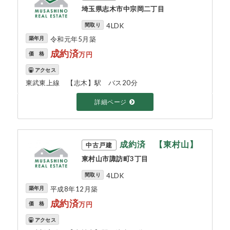
埼玉県志木市中宗岡二丁目
間取り
4LDK
築年月
令和元年5月築
成約済
価 格
万円
アクセス
東武東上線 【志木】駅 バス20分
詳細ページ
成約済 【東村山】
中古戸建
東村山市諏訪町3丁目
間取り
4LDK
築年月
平成8年12月築
成約済
価 格
万円
アクセス