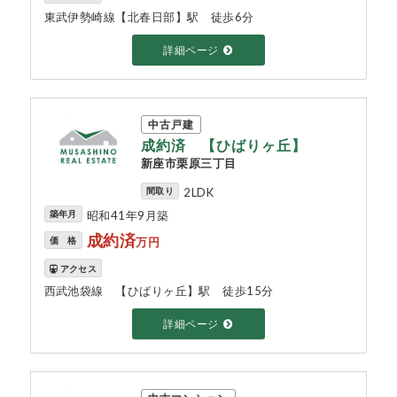
東武伊勢崎線【北春日部】駅 徒歩6分
詳細ページ
中古戸建
成約済 【ひばりヶ丘】
新座市栗原三丁目
間取り
2LDK
築年月
昭和41年9月築
成約済
価 格
万円
アクセス
西武池袋線 【ひばりヶ丘】駅 徒歩15分
詳細ページ