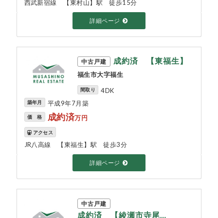
西武新宿線 【東村山】駅 徒歩15分
詳細ページ
成約済 【東福生】
中古戸建
福生市大字福生
間取り
4DK
築年月
平成9年7月築
成約済
価 格
万円
アクセス
JR八高線 【東福生】駅 徒歩3分
詳細ページ
中古戸建
成約済 【綾瀬市寺尾…