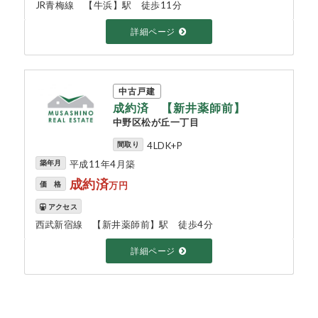
JR青梅線 【牛浜】駅 徒歩11分
詳細ページ
中古戸建
成約済 【新井薬師前】
中野区松が丘一丁目
間取り
4LDK+P
築年月
平成11年4月築
成約済
価 格
万円
アクセス
西武新宿線 【新井薬師前】駅 徒歩4分
詳細ページ