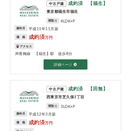
成約済 【福生】
中古戸建
東京都福生市福生
間取り
4LDK+P
築年月
平成11年11月築
成約済
価 格
万円
アクセス
JR青梅線 【福生】駅 徒歩8分
詳細ページ
成約済 【田無】
中古戸建
西東京市芝久保1丁目
間取り
3LDK+P
築年月
平成12年3月築
成約済
価 格
万円