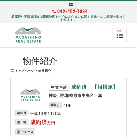
042-452-7994
武蔵野住宅販売(株)は関東地区を中心にお住まいに関する様々なご相談を承って
おります。
物件紹介
トップページ
/
物件紹介
成約済 【相模原】
中古戸建
神奈川県相模原市中央区上溝
間取り
4DK
築年月
平成13年11月築
成約済
価 格
万円
アクセス