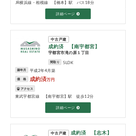
JR横浜線・相模線 【橋本】駅 バス18分
詳細ページ
中古戸建
成約済 【南宇都宮】
宇都宮市滝の原１丁目
間取り
5LDK
築年月
平成2年4月築
成約済
価 格
万円
アクセス
東武宇都宮線 【南宇都宮】駅 徒歩12分
詳細ページ
成約済 【志木】
中古戸建