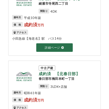
綾瀬市寺尾西二丁目
間取り
4DK
築年月
平成10年築
成約済
価 格
万円
アクセス
小田急線【海老名】駅 バス14分
詳細ページ
中古戸建
成約済 【北春日部】
春日部市梅田本町一丁目
間取り
3LDK+店舗
築年月
昭和61年築
成約済
価 格
万円
アクセス