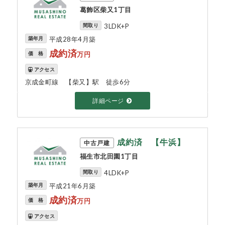
葛飾区柴又1丁目
間取り
3LDK+P
築年月
平成28年4月築
成約済
価 格
万円
アクセス
京成金町線 【柴又】駅 徒歩6分
詳細ページ
成約済 【牛浜】
中古戸建
福生市北田園1丁目
間取り
4LDK+P
築年月
平成21年6月築
成約済
価 格
万円
アクセス