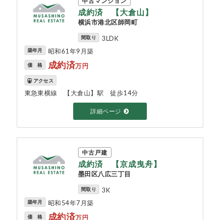
中古マンション
成約済 【大倉山】
横浜市港北区師岡町
間取り
3LDK
築年月
昭和61年9月築
成約済
価 格
万円
アクセス
東急東横線 【大倉山】駅 徒歩14分
詳細ページ
中古戸建
成約済 【京成曳舟】
墨田区八広三丁目
間取り
3K
築年月
昭和54年7月築
成約済
価 格
万円