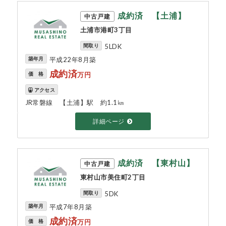
成約済 【土浦】
中古戸建
土浦市港町3丁目
間取り
5LDK
築年月
平成22年8月築
成約済
価 格
万円
アクセス
JR常磐線 【土浦】駅 約1.1㎞
詳細ページ
成約済 【東村山】
中古戸建
東村山市美住町2丁目
間取り
5DK
築年月
平成7年8月築
成約済
価 格
万円